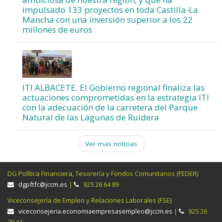
impulsado 133 proyectos en toda Castilla-La
Mancha con una inversión superior a los 22
millones de euros
ITI ALBACETE. El Gobierno regional finaliza las
actuaciones comprometidas en la estrategia ITI
con la adecuación de la carretera del Parque
Natural de las Lagunas de Ruidera
Ver mas noticias
DG Política Financiera, Tesorería y Fondos Comunitarios (FEDER)
dgpftfc@jccm.es
|
925 26 64 89
Viceconsejería de Empleo y Relaciones Laborales (FSE)
viceconsejeria.economiaempresasempleo@jccm.es
|
925 26