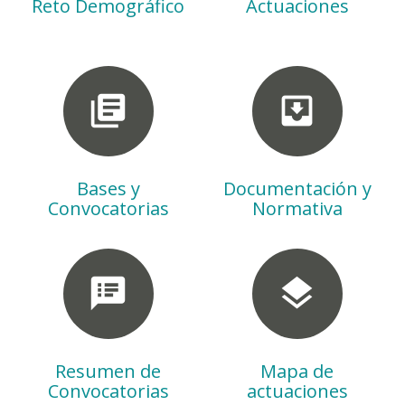
Reto Demográfico
Actuaciones
library_books
move_to_inbox
Bases y
Documentación y
Convocatorias
Normativa
speaker_notes
layers
Resumen de
Mapa de
Convocatorias
actuaciones